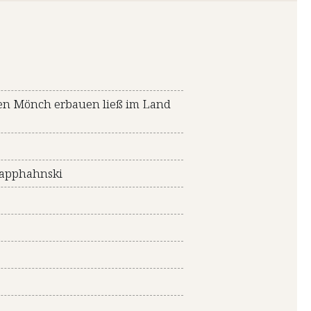
 den Mönch erbauen ließ im Land
napphahnski