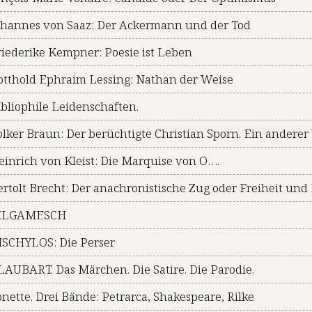
ohannes von Saaz: Der Ackermann und der Tod
riederike Kempner: Poesie ist Leben
otthold Ephraim Lessing: Nathan der Weise
ibliophile Leidenschaften.
olker Braun: Der berüchtigte Christian Sporn. Ein anderer
einrich von Kleist: Die Marquise von O….
ertolt Brecht: Der anachronistische Zug oder Freiheit und
ILGAMESCH
ISCHYLOS: Die Perser
LAUBART. Das Märchen. Die Satire. Die Parodie.
onette. Drei Bände: Petrarca, Shakespeare, Rilke