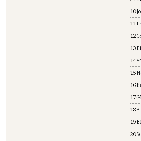
10
J
11
F
12
G
13
B
14
V
15
H
16
B
17
G
18
A
19
B
20
S