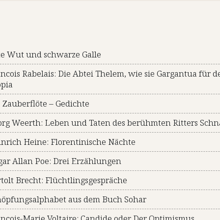
te Wut und schwarze Galle
ncois Rabelais: Die Abtei Thelem, wie sie Gargantua für
opia
 Zauberflöte – Gedichte
org Weerth: Leben und Taten des berühmten Ritters Sch
nrich Heine: Florentinische Nächte
ar Allan Poe: Drei Erzählungen
tolt Brecht: Flüchtlingsgespräche
höpfungsalphabet aus dem Buch Sohar
nçois-Marie Voltaire: Candide oder Der Optimismus