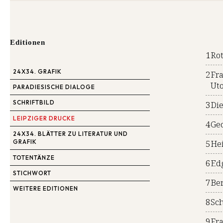
Editionen
1
Ro
24X34. GRAFIK
2
Fra
Ut
PARADIESISCHE DIALOGE
SCHRIFTBILD
3
Die
LEIPZIGER DRUCKE
4
Ge
24X34. BLÄTTER ZU LITERATUR UND
5
Hei
GRAFIK
TOTENTÄNZE
6
Edg
STICHWORT
7
Ber
WEITERE EDITIONEN
8
Sc
9
Fra