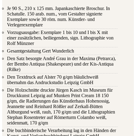
Je 90 S., 210 x 125 mm. Japankaschierte Broschur. In
Schatulle. 150 arab. num., vom Gestalter signierte
Exemplare sowie 30 röm. num. Künstler- und
Verlegerexemplare
Vorzugsausgabe: Exemplare 1 bis 10 und I bis X mit
einer zusätzlichen, beiliegenden, sign. Lithographie von
Rolf Münzner
Gesamtgestaltung Gert Wunderlich
Den Satz besorgte André Grau in der Maxima (Petrarca),
der Bembo Antiqua (Shakespeare) und der Kis-Antiqua
(Rilke)
Den Textdruck auf Alster 70 g/qm bläulichweiß
übernahm das Andruckstudio Leipzig GmbH
Die Holzschnitte druckte Jürgen Kasch im Museum für
Druckkunst Leipzig auf Munken Print Cream 18 150
g/qm, die Radierungen das Künstlerhaus Hohenossig,
Jeannette und Reinhard Rößler auf Zerkall-Bütten
Altburgund weiß, rauh, 170 g/qm und die Lithographien
Stephan Rosentreter auf Römerturm Colambo weiß,
seidenmatt, 170 g/qm
Die buchbinderische Verarbeitung lag in den Händen der
Kunst- und Verlagsbuchbinderei Leipzig GmbH