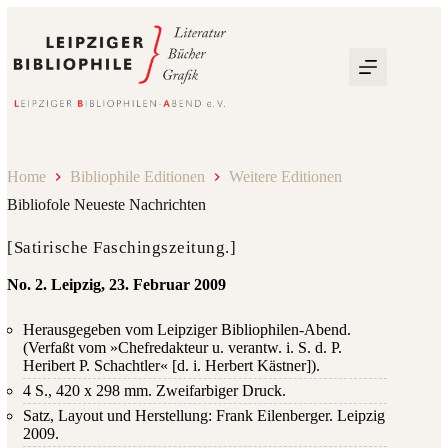
Zum
Inhalt
springen
Home
Bibliophile Editionen
Weitere Editionen
Bibliofole Neueste Nachrichten
[Satirische Faschingszeitung.]
No. 2. Leipzig, 23. Februar 2009
Herausgegeben vom Leipziger Bibliophilen-Abend.
(Verfaßt vom »Chefredakteur u. verantw. i. S. d. P.
Heribert P. Schachtler« [d. i. Herbert Kästner]).
4 S., 420 x 298 mm. Zweifarbiger Druck.
Satz, Layout und Herstellung: Frank Eilenberger. Leipzig
2009.