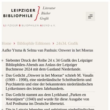
Zum
Inhalt
springen
Home
Bibliophile Editionen
24x34. Grafik
Aafke Ytsma & Selma van Panhuis: Onweer in het Moeras
Siebenter Druck der Reihe 24 x 34 Grafik des Leipziger
Bibliophilen-Abends aus Anlass der Leipziger
Buchmesse 2024 mit dem Gastland Niederlande.
Das Gedicht „Onweer in het Moeras“ schrieb M. Vasalis
(1909 – 1998), eine niederländische Schriftstellerin und
Psychiaterin und eine der bekanntesten niederländischen
Lyrikerinnen des letzten Jahrhunderts.
Das Gedicht stammt aus dem Lyrikband „Parken en
Woestijnen“ (1940) und wurde für diese Ausgabe von
Ard Posthuma ins Deutsche übersetzt.
Die in Leipzig lebenden und gebürtigen niederländischen